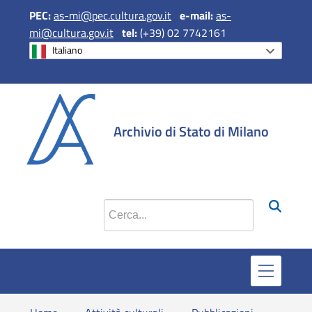
PEC:
as-mi@pec.cultura.gov.it
e
-mail:
as-
mi@cultura.gov.it
tel:
(+39) 02 7742161
Italiano
si apre in una 
si apre in 
si apr
Archivio di Stato di Milano
Cerca nel sito