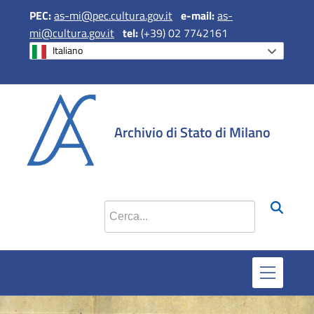
PEC:
as-mi@pec.cultura.gov.it
e
-mail:
as-
mi@cultura.gov.it
tel:
(+39) 02 7742161
Italiano
si apre in una 
si apre in 
si apr
Archivio di Stato di Milano
Cerca nel sito