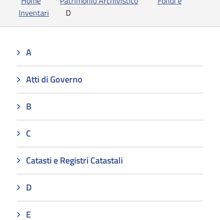
Home
Patrimonio Archivistico
Fondi e
Inventari
D
A
Atti di Governo
B
C
Catasti e Registri Catastali
D
E