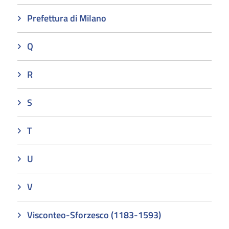
Prefettura di Milano
Q
R
S
T
U
V
Visconteo-Sforzesco (1183-1593)