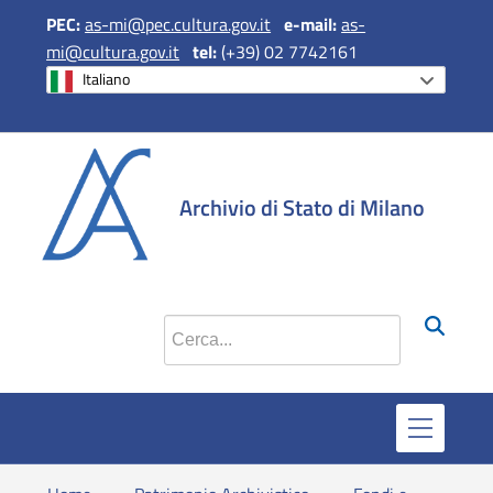
PEC:
as-mi@pec.cultura.gov.it
e
-mail:
as-
mi@cultura.gov.it
tel:
(+39) 02 7742161
Italiano
si apre in una 
si apre in 
si apr
Archivio di Stato di Milano
Cerca nel sito