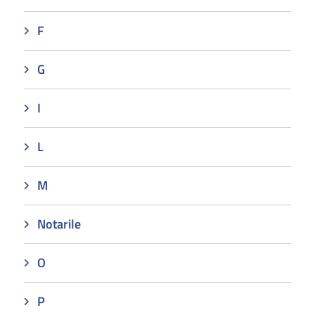
F
G
I
L
M
Notarile
O
P