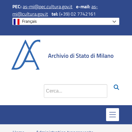
PEC:
as-mi@pec.cultura.gov.it
e
-mail:
as-
mi@cultura.gov.it
tel:
(+39) 02 7742161
Français
si apre in una 
si apre in 
si apr
Archivio di Stato di Milano
Cerca nel sito