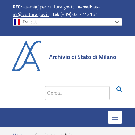
PEC:
as-mi@pec.cultura.gov.it
e
-mail:
as-
mi@cultura.gov.it
tel:
(+39) 02 7742161
Français
si apre in una 
si apre in 
si apr
Archivio di Stato di Milano
Cerca nel sito