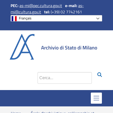
PEC:
as-mi@pec.cultura.gov.it
e
-mail:
as-
mi@cultura.gov.it
tel:
(+39) 02 7742161
Français
si apre in una 
si apre in 
si apr
Archivio di Stato di Milano
Cerca nel sito