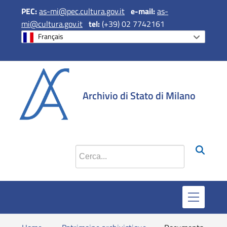
PEC:
as-mi@pec.cultura.gov.it
e
-mail:
as-
mi@cultura.gov.it
tel:
(+39) 02 7742161
Français
si apre in una 
si apre in 
si apr
Archivio di Stato di Milano
Cerca nel sito