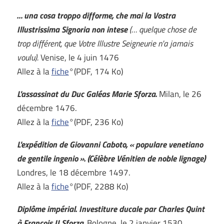
… una cosa troppo difforme, che mai la Vostra
Illustrissima Signoria non intese
(… quelque chose de
trop différent, que Votre Illustre Seigneurie n'a jamais
voulu).
Venise, le 4 juin 1476
Allez à la
fiche
°(PDF, 174 Ko)
L'assassinat du Duc Galéas Marie Sforza.
Milan, le 26
décembre 1476.
Allez à la
fiche
°(PDF, 236 Ko)
L'expédition de Giovanni Caboto, « populare venetiano
de gentile ingenio ». (Célèbre Vénitien de noble lignage)
Londres, le 18 décembre 1497.
Allez à la
fiche
°(PDF, 2288 Ko)
Diplôme impérial. Investiture ducale par Charles Quint
à François II Sforza.
Bologne, le 2 janvier 1530