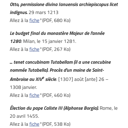
Otto, permissione divina Ianuensis archiepiscopus licet
indignus.
29 mars 1213
Allez à la
fiche
°(PDF, 680 Ko)
Le budget final du monastère Majeur de l'année
1280
.
Milan, le 15 janvier 1281.
Allez à la
fiche
°(PDF, 267 Ko)
... tenet concubinam Tutabellam (il a une concubine
nommée Tutabella). Procès d'un moine de Saint-
e
Ambroise au XIV
siècle
. [1307] août [ante] 26 –
1308 janvier.
Allez à la
fiche
°(PDF, 460 Ko)
Élection du pape Calixte III (Alphonse Borgia).
Rome, le
20 avril 1455.
Allez à la
fiche
°(PDF, 538 Ko)