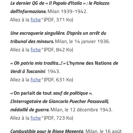
Le dernier QG de « Il Popolo d'Italia » : le Palazzo
dell'Informazione.
Milan 1939-1942.
Allez à la
fiche
°(PDF, 371 Ko)
Une escroquerie singulière. D'après un arrêt du
tribunal des mineurs.
Milan, le 14 janvier 1936.
Allez à la
fiche
°(PDF, 842 Ko)
« Oh patria mia tradita…! »
L’hymne des Nations
de
Verdi à Toscanini
. 1943.
Allez à la
fiche
°(PDF, 631 Ko)
«
On parlait de tout
sauf de politique ».
L'interrogatoire de Giancarlo Puecher Passavalli,
médaillé de guerre.
Milan, le 12 décembre 1943.
Allez à la
fiche
°(PDF, 723 Ko)
Combustible pour le Rione Magenta
. Milan, le 16 août