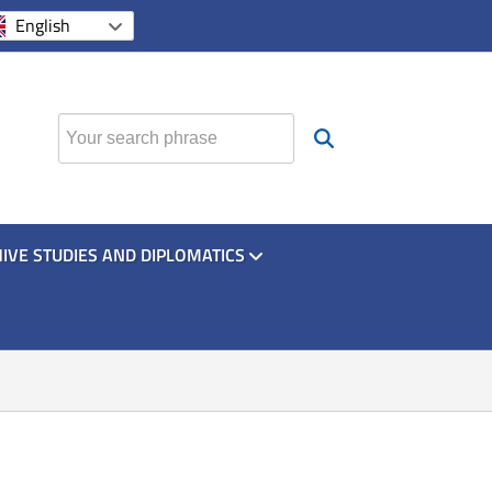
si apre in una nuova scheda
si apre in una nuova sche
si apre in una nuova
English
Find
IVE STUDIES AND DIPLOMATICS