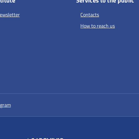
titute
Services to the public
ewsletter
Contacts
How to reach us
a nuova scheda
si apre in una nuova scheda
agram