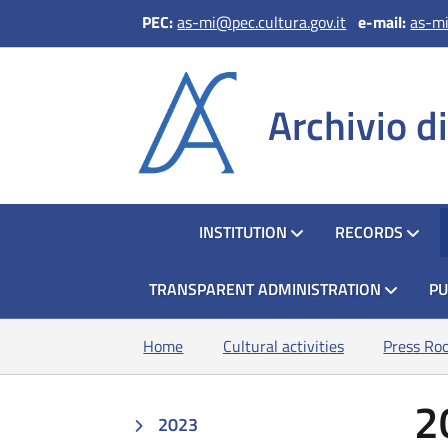
PEC:
as-mi@pec.cultura.gov.it
e
-mail:
as-mi
Archivio d
HOME
INSTITUTION
RECORDS
TRANSPARENT ADMINISTRATION
PU
Home
Cultural activities
Press Ro
2
2023