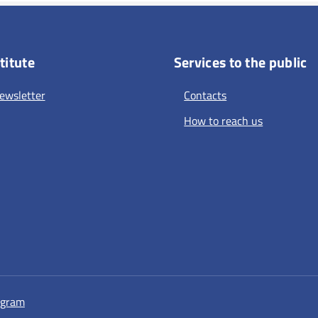
titute
Services to the public
ewsletter
Contacts
How to reach us
a nuova scheda
si apre in una nuova scheda
agram