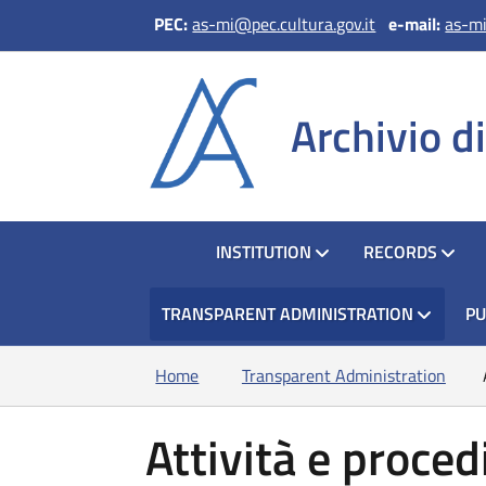
PEC:
as-mi@pec.cultura.gov.it
e
-mail:
as-mi
Archivio d
HOME
INSTITUTION
RECORDS
TRANSPARENT ADMINISTRATION
PU
Home
Transparent Administration
Attività e proce