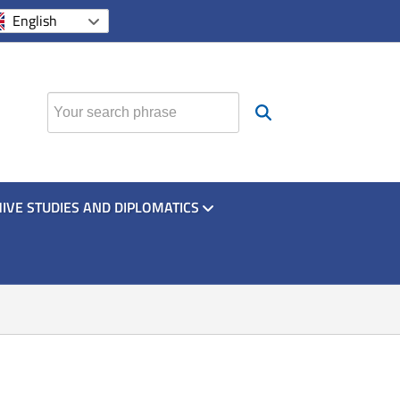
si apre in una nuova scheda
si apre in una nuova sche
si apre in una nuova
English
Find
IVE STUDIES AND DIPLOMATICS