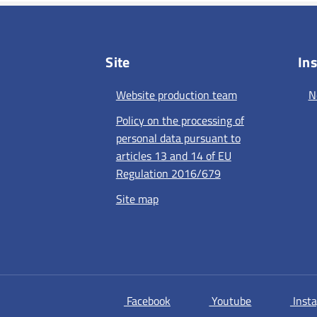
Site
Ins
Website production team
N
Policy on the processing of
personal data pursuant to
articles 13 and 14 of EU
Regulation 2016/679
Site map
si apre in una nuova scheda
si apre in un
Facebook
Youtube
Inst