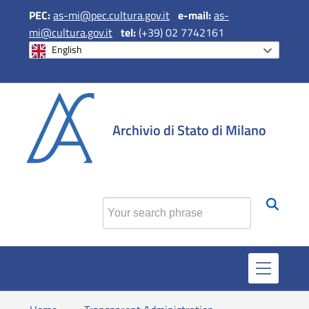
PEC:
as-mi@pec.cultura.gov.it
e
-mail:
as-
mi@cultura.gov.it
tel:
(+39) 02 7742161
English
si apre in una 
si apre in 
si apr
Archivio di Stato di Milano
Find