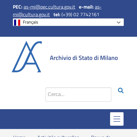
PEC:
as-mi@pec.cultura.gov.it
e
-mail:
as-
mi@cultura.gov.it
tel:
(+39) 02 7742161
Français
si apre in una 
si apre in 
si apr
Archivio di Stato di Milano
Cerca nel sito