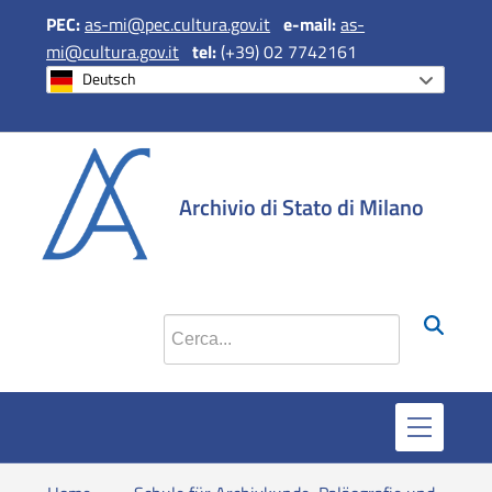
PEC:
as-mi@pec.cultura.gov.it
e
-mail:
as-
mi@cultura.gov.it
tel:
(+39) 02 7742161
Deutsch
si apre in una 
si apre in 
si apr
Archivio di Stato di Milano
Cerca nel sito