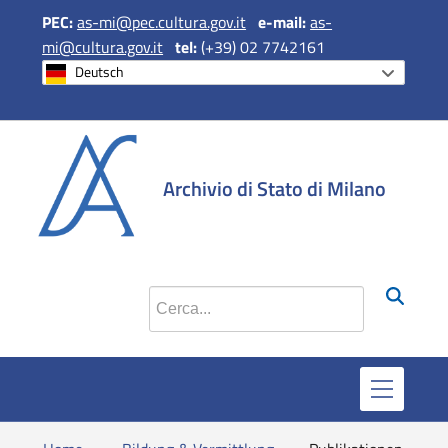
PEC:
as-mi@pec.cultura.gov.it
e
-mail:
as-
mi@cultura.gov.it
tel:
(+39) 02 7742161
Deutsch
si apre in una 
si apre in 
si apr
Archivio di Stato di Milano
Cerca nel sito