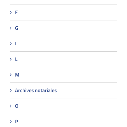
F
G
I
L
M
Archives notariales
O
P