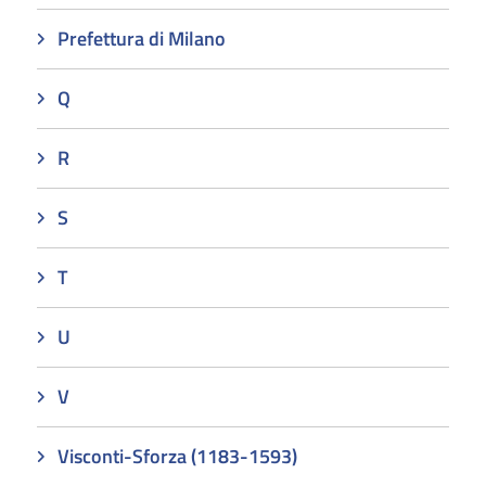
Prefettura di Milano
Q
R
S
T
U
V
Visconti-Sforza (1183-1593)