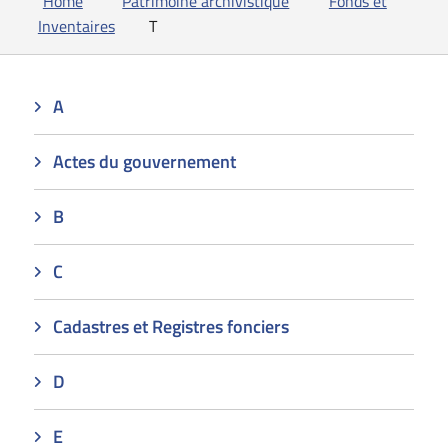
Home
Patrimoine archivistique
Fonds et
Inventaires
T
A
Actes du gouvernement
B
C
Cadastres et Registres fonciers
D
E