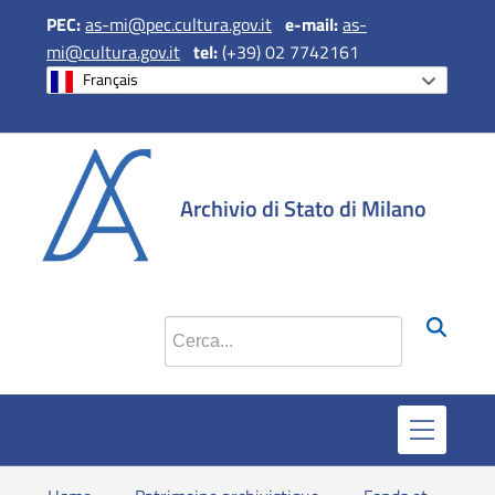
PEC:
as-mi@pec.cultura.gov.it
e
-mail:
as-
mi@cultura.gov.it
tel:
(+39) 02 7742161
Français
si apre in una 
si apre in 
si apr
Archivio di Stato di Milano
Cerca nel sito