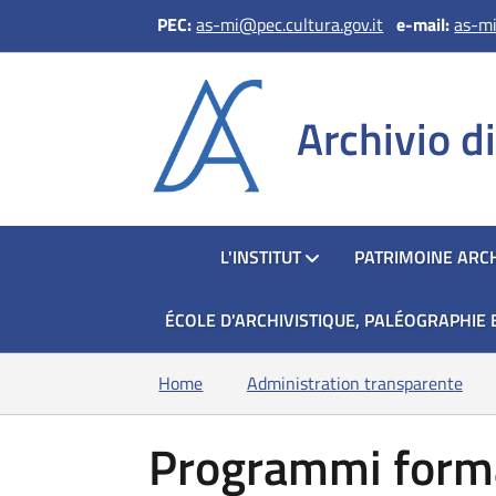
PEC:
as-mi@pec.cultura.gov.it
e
-mail:
as-mi
Archivio d
HOME
L'INSTITUT
PATRIMOINE ARCH
ÉCOLE D'ARCHIVISTIQUE, PALÉOGRAPHIE 
Home
Administration transparente
Programmi forma