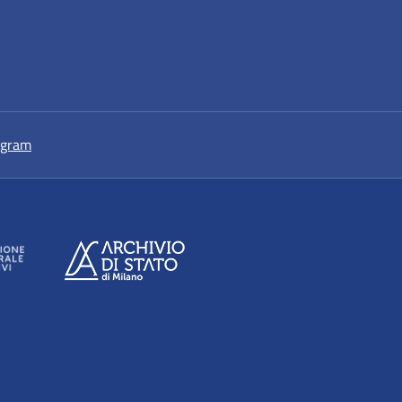
a nuova scheda
si apre in una nuova scheda
agram