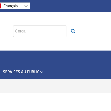
si apre in una nuova scheda
si apre in una nuova sche
si apre in una nuova
Français
Cerca nel sito
SERVICES AU PUBLIC