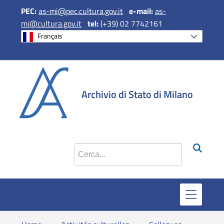
PEC:
as-mi@pec.cultura.gov.it
e
-mail:
as-
mi@cultura.gov.it
tel:
(+39) 02 7742161
Français
si apre in una 
si apre in 
si apr
Archivio di Stato di Milano
Cerca nel sito