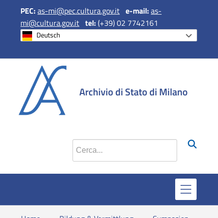
PEC:
as-mi@pec.cultura.gov.it
e
-mail:
as-
mi@cultura.gov.it
tel:
(+39) 02 7742161
Deutsch
si apre in una 
si apre in 
si apr
Archivio di Stato di Milano
Cerca nel sito