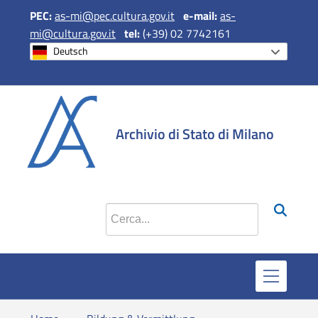
PEC:
as-mi@pec.cultura.gov.it
e
-mail:
as-
mi@cultura.gov.it
tel:
(+39) 02 7742161
Deutsch
si apre in una 
si apre in 
si apr
Archivio di Stato di Milano
Cerca nel sito