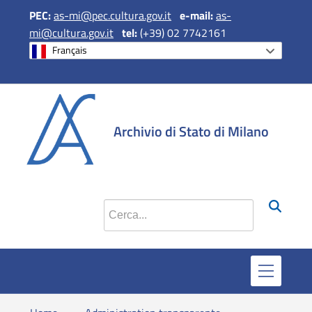
PEC:
as-mi@pec.cultura.gov.it
e
-mail:
as-
mi@cultura.gov.it
tel:
(+39) 02 7742161
Français
si apre in una 
si apre in 
si apr
Archivio di Stato di Milano
Cerca nel sito