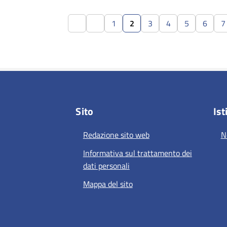
1
2
3
4
5
6
7
Sito
Ist
Redazione sito web
N
Informativa sul trattamento dei
dati personali
Mappa del sito