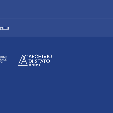
a nuova scheda
si apre in una nuova scheda
agram