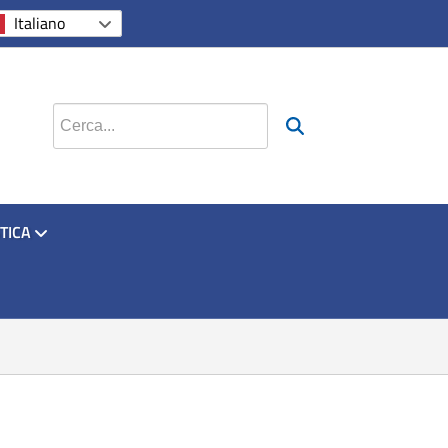
si apre in una nuova scheda
si apre in una nuova sche
si apre in una nuova
Italiano
Cerca nel sito
TICA