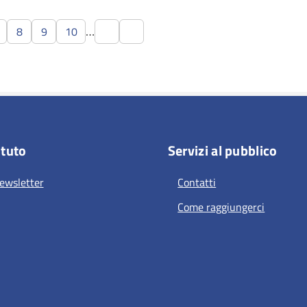
…
8
9
10
ituto
Servizi al pubblico
ewsletter
Contatti
Come raggiungerci