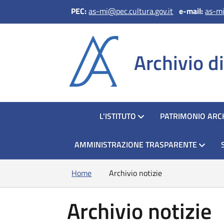
PEC:
as-mi@pec.cultura.gov.it
e
-mail:
as-mi
Archivio d
HOME
L'ISTITUTO
PATRIMONIO ARCH
AMMINISTRAZIONE TRASPARENTE
Home
Archivio notizie
Archivio notizie