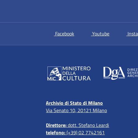
si apre in una nuova scheda
si apre in un
Facebook
Youtube
Inst
Archivio di Stato di Milano
Via Senato 10, 20121 Milano
Direttore:
dott. Stefano Leardi
telefono:
(+39) 02 7742161