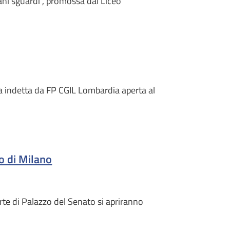
ani sguardi", promossa dal Liceo
a indetta da FP CGIL Lombardia aperta al
to di Milano
orte di Palazzo del Senato si apriranno